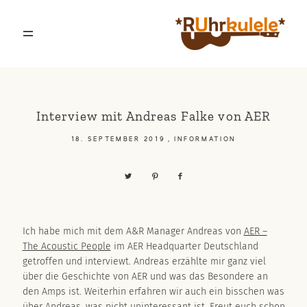
NEWSLETTER
BLOG
Interview mit Andreas Falke von AER
18. SEPTEMBER 2019
MERCHANDISING
, INFORMATION
KONTAKT
ARCHIV
Ich habe mich mit dem A&R Manager Andreas von
AER –
The Acoustic People
im AER Headquarter Deutschland
getroffen und interviewt. Andreas erzählte mir ganz viel
über die Geschichte von AER und was das Besondere an
den Amps ist. Weiterhin erfahren wir auch ein bisschen was
über Andreas, was nicht uninteressant ist. Freut euch schon