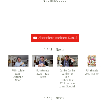
@RUHRKULELE
Abonniere meinen Kanal
Next
»
1
/
13
RUhrkulele
RUhrkulele
Danke Danke
RUhrkulele
2022 -
2020 - Bad
Danke für
2019 Trailer
Aktuelle
News
die
News
RUhrkulele
2019 und ein
xmas Special
Next
»
1
/
13