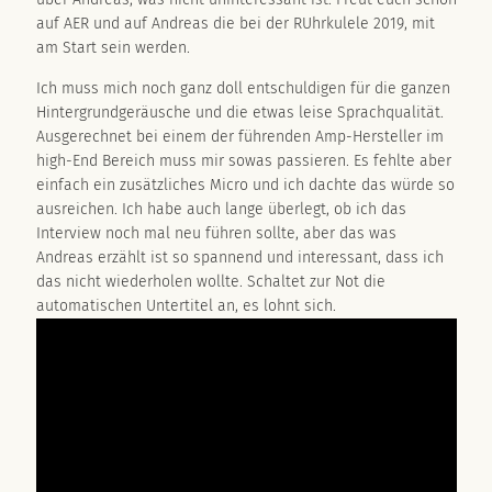
auf AER und auf Andreas die bei der RUhrkulele 2019, mit
am Start sein werden.
SACRAMENTO, CALIFORNIA
Ich muss mich noch ganz doll entschuldigen für die ganzen
123.456.7890
Hintergrundgeräusche und die etwas leise Sprachqualität.
Ausgerechnet bei einem der führenden Amp-Hersteller im
high-End Bereich muss mir sowas passieren. Es fehlte aber
einfach ein zusätzliches Micro und ich dachte das würde so
ausreichen. Ich habe auch lange überlegt, ob ich das
Interview noch mal neu führen sollte, aber das was
Andreas erzählt ist so spannend und interessant, dass ich
das nicht wiederholen wollte. Schaltet zur Not die
automatischen Untertitel an, es lohnt sich.